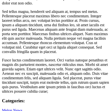
dolor erat non odio.
Sed tellus magna, hendrerit sed aliquam at, tempus sed metus.
Pellentesque placerat maximus libero nec condimentum. Integer
laoreet tellus arcu, nec volutpat lectus porttitor at. Proin cursus,
ipsum a aliquam tincidunt, urna dui finibus leo, sit amet iaculis est
purus sed ligula. Maecenas aliquam ante feugiat diam malesuada, ac
porta sem porttitor. Maecenas finibus ultrices aliquet. Nam maximus
elit quis auctor malesuada. Nulla pretium neque vel magna facilisis
accumsan. Pellentesque rhoncus elementum volutpat. Cras ut
volutpat nisl. Curabitur eget orci ut ligula aliquet consequat. Sed
convallis fringilla quam in placerat.
Fusce luctus condimentum laoreet. Orci varius natoque penatibus et
magnis dis parturient montes, nascetur ridiculus mus. Morbi sit amet
gravida sapien. Etiam eget ultrices velit. Nunc eget sagittis odio.
Aenean nec ex suscipit, malesuada odio et, aliquam odio. Duis vitae
condimentum felis, sed aliquam ligula. Sed placerat, purus vitae
tincidunt suscipit, turpis erat molestie tellus, quis rutrum quam sapien
quis purus. Vestibulum ante ipsum primis in faucibus orci luctus et
ultrices posuere cubilia curae;
Categories:
Melon News