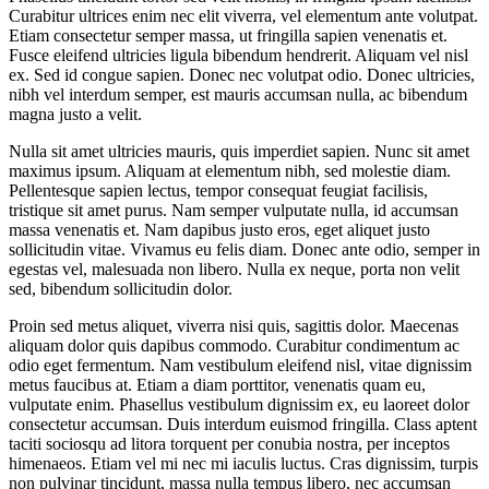
Curabitur ultrices enim nec elit viverra, vel elementum ante volutpat.
Etiam consectetur semper massa, ut fringilla sapien venenatis et.
Fusce eleifend ultricies ligula bibendum hendrerit. Aliquam vel nisl
ex. Sed id congue sapien. Donec nec volutpat odio. Donec ultricies,
nibh vel interdum semper, est mauris accumsan nulla, ac bibendum
magna justo a velit.
Nulla sit amet ultricies mauris, quis imperdiet sapien. Nunc sit amet
maximus ipsum. Aliquam at elementum nibh, sed molestie diam.
Pellentesque sapien lectus, tempor consequat feugiat facilisis,
tristique sit amet purus. Nam semper vulputate nulla, id accumsan
massa venenatis et. Nam dapibus justo eros, eget aliquet justo
sollicitudin vitae. Vivamus eu felis diam. Donec ante odio, semper in
egestas vel, malesuada non libero. Nulla ex neque, porta non velit
sed, bibendum sollicitudin dolor.
Proin sed metus aliquet, viverra nisi quis, sagittis dolor. Maecenas
aliquam dolor quis dapibus commodo. Curabitur condimentum ac
odio eget fermentum. Nam vestibulum eleifend nisl, vitae dignissim
metus faucibus at. Etiam a diam porttitor, venenatis quam eu,
vulputate enim. Phasellus vestibulum dignissim ex, eu laoreet dolor
consectetur accumsan. Duis interdum euismod fringilla. Class aptent
taciti sociosqu ad litora torquent per conubia nostra, per inceptos
himenaeos. Etiam vel mi nec mi iaculis luctus. Cras dignissim, turpis
non pulvinar tincidunt, massa nulla tempus libero, nec accumsan