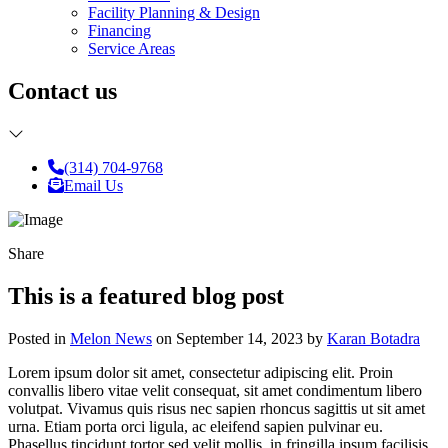
Facility Planning & Design
Financing
Service Areas
Contact us
(314) 704-9768
Email Us
Share
This is a featured blog post
Posted in
Melon News
on September 14, 2023 by
Karan Botadra
Lorem ipsum dolor sit amet, consectetur adipiscing elit. Proin
convallis libero vitae velit consequat, sit amet condimentum libero
volutpat. Vivamus quis risus nec sapien rhoncus sagittis ut sit amet
urna. Etiam porta orci ligula, ac eleifend sapien pulvinar eu.
Phasellus tincidunt tortor sed velit mollis, in fringilla ipsum facilisis.